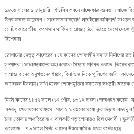
১৯৭৩ সালের ১ জানুয়ারি । ইউসিস ভবনে যাচ্ছে ছাত্র-জনতা । যাচ্ছে ব
উপর অভব্য আক্রমণ । সাম্রাজ্যবাদবিরোধী লড়াইয়ের অবিনাশী সংগঠন 
সে চিৎকারে ভীত, কম্পমান মার্কিন সাম্রাজ্য; টলে উঠছে দেশে দেশে পুঁজি
দিশেহারা ।
স্লোগানের নেতৃত্ব কাদেরের । যে কাদের শোষণহীন সমাজ নির্মাণের ব্রত 
সম্পাদক। সাম্রাজ্যবাদের অহংকারকে মিথ্যায় পরিণত করতে, ভিয়েতনা
সাম্রাজ্যবাদের অনুগতদের হুঁঙ্কার, বিনা উস্কানিতে পুলিশের গুলি। কাদেরের 
কাদেরুল ইসলাম। সাথী হলেন শোষণমুক্তির সমাজের স্বপ্নদ্রষ্টা আরেক 
মির্জা কাদের ১৯৫৭ সালে (১৭ পৌষ, ১৩৬২ বাংলা) জন্মগ্রহণ করেন। সাং
‘রঙধনু’ খেলাঘরের মাধ্যমে। মাত্র ২-১ বছরের মধ্যে কুলাউড়ায় ‘রঙধনু’র ব
চাঁদা তোলায় অপ্রতিরোধ্য এ বালকটি পড়াশোনায়ও ছিল মেধাবী । স্কুলজীবন
কলেজে । ‘৭৩ সালে মির্জা কাদের উচ্চমাধ্যমিক প্রথম বর্ষের ছাত্র।