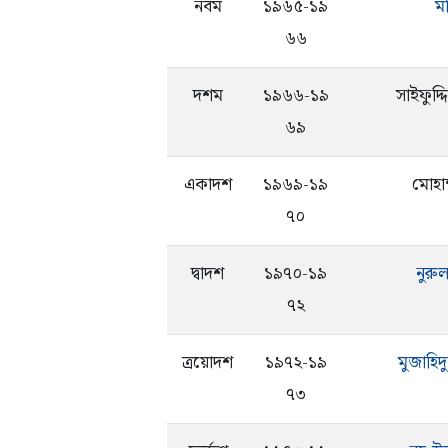
নবম
১৯৬৫-১৯
মত
৬৬
দশম
১৯৬৬-১৯
সাইফুদ্
৬৯
একাদশ
১৯৬৯-১৯
মোহাম
৭০
দ্বাদশ
১৯৭০-১৯
নুরু
৭২
ত্রয়োদশ
১৯৭২-১৯
মুজাহি
৭৩