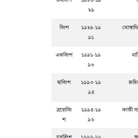
ঊনবিংশ
১৯৮৬-১৯
ত
৮৯
বিংশ
১৯৮৯-১৯
মোস্তাফ
৯১
একবিংশ
১৯৯১-১৯
না
৯৩
দ্বাবিংশ
১৯৯৩-১৯
রুহিন
৯৪
ত্রয়োবিং
১৯৯৪-১৯
কাজী সা
শ
৯৬
চতুর্বিংশ
১৯৯৬-১৯
আ