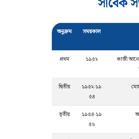
সাবেক স
অনুক্রম
সময়কাল
প্রথম
১৯৫২
কাজী আনোয
দ্বিতীয়
১৯৫২-১৯
মোহ
৫৪
তৃতীয়
১৯৫৪-১৯
আ
৫৬