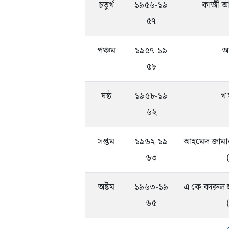
চতুর্থ
১৯৫৬-১৯
কাজী আ
৫৭
পঞ্চম
১৯৫৭-১৯
আব
৫৮
ষষ্ঠ
১৯৫৮-১৯
খ
৬২
সপ্তম
১৯৬২-১৯
আহমেদ জামান
৬৩
অষ্টম
১৯৬৩-১৯
এ কে বদরুল হক 
৬৫