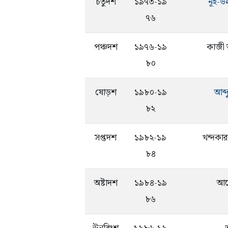
চতুর্দশ
১৯৭৩-১৯
নূহ-
৭৬
পঞ্চদশ
১৯৭৬-১৯
কাজী
৮০
ষোড়শ
১৯৮০-১৯
আব্দ
৮২
সপ্তদশ
১৯৮২-১৯
খন্দকার
৮৪
অষ্টাদশ
১৯৮৪-১৯
আন
৮৬