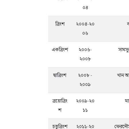
০৪
ত্রিংশ
২০০৪-২০
ব
০৬
একত্রিংশ
২০০৬-
সামস
২০০৮
দ্বাত্রিংশ
২০০৮ -
খান আস
২০০৯
ত্রয়োত্রিং
২০০৯-২০
মা
শ
১১
চতুত্রিংশ
২০১১-২০
ফেরদৌ