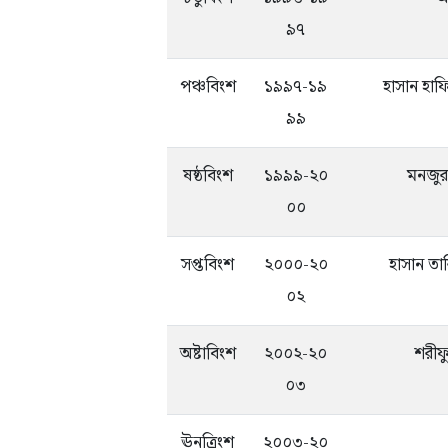
৯৭
পঞ্চবিংশ
১৯৯৭-১৯
হাসান হা
৯৯
ষষ্ঠবিংশ
১৯৯৯-২০
মনজুর
০০
সপ্তবিংশ
২০০০-২০
হাসান তা
০২
অষ্টাবিংশ
২০০২-২০
শরীফ
০৩
ঊনত্রিংশ
২০০৩-২০