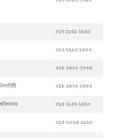
০১৭ ৫০১৬ ৩৬৯১
০১৭ ১১৫৯ ৬১৫৫
০১৬ ১১৯৩ ১৮৬৩
০১৮ ৬৮২৩ ৬৮৮৫
িভার্সিটি
০১৮ ৬৮২৩ ৬৮৮৫
্ববিদ্যালয়
০১৫ ২১৫৭ ২৪৫৩
০১৫ ৩৩৬৪ ০৯২৩