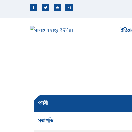
ইতিহা
পদবী
সভাপতি