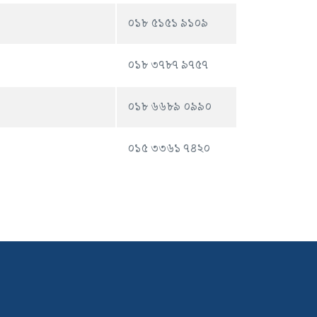
০১৮ ৫১৫১ ৯১০৯
০১৮ ৩৭৮৭ ৯৭৫৭
০১৮ ৬৬৮৯ ০৯৯০
০১৫ ৩৩৬১ ৭৪২০