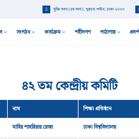
মুক্তি ভবন (৫ম তলা), পুরনো পল্টন, ঢাকা-১০০০
স
সংগঠন
কার্যক্রম
শহীদগণ
পাঠাগার
প্রদর্
৪২ তম কেন্দ্রীয় কমিটি
নাম
শিক্ষা প্রতিষ্ঠান
মাহির শাহরিয়ার রেজা
ঢাকা বিশ্ববিদ্যালয়