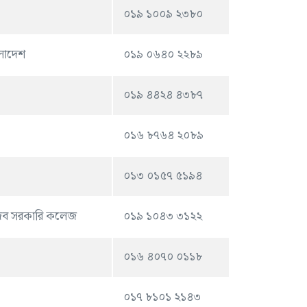
০১৯ ১০০৯ ২৩৮০
ংলাদেশ
০১৯ ০৬৪০ ২২৮৯
০১৯ ৪৪২৪ ৪৩৮৭
০১৬ ৮৭৬৪ ২০৮৯
০১৩ ০১৫৭ ৫১৯৪
মুজিব সরকারি কলেজ
০১৯ ১০৪৩ ৩১২২
০১৬ ৪০৭০ ০১১৮
০১৭ ৮১০১ ২১৪৩