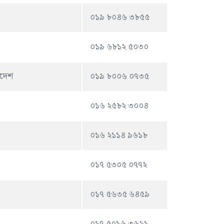
০১৯ ৮০৪৬ ৩৮৫৫
০১৯ ৬৮১২ ৫০৩০
াদেশ
০১৯ ৮০০৬ ০৭৩৫
০১৬ ২৫৮২ ৩০০৪
০১৬ ২১১৪ ৯৬১৮
০১৭ ৫৩০৫ ০৭৭২
০১৭ ৫৬৩৫ ৬৪৫৯