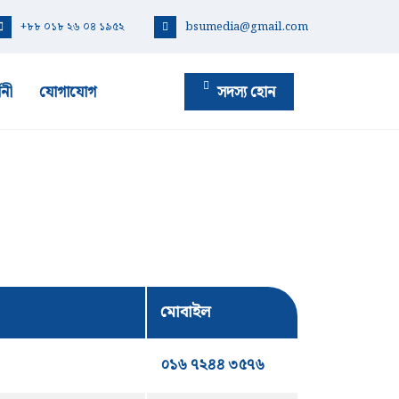
+৮৮ ০১৮ ২৬ ০৪ ১৯৫২
bsumedia@gmail.com
সদস্য হোন
শনী
যোগাযোগ
মোবাইল
০১৬ ৭২৪৪ ৩৫৭৬