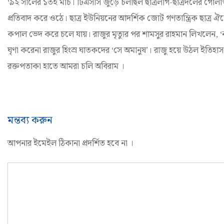
‘৯২ সালের ১৩ই মার্চ। টিএসসি জুড়ে চলছিল ছাত্রলীগ-ছাত্রদলের গোলা
প্রতিবাদ করে ওঠে। ছাত্র ইউনিয়নের আদর্শিক জোট গণতান্ত্রিক ছাত্র ঐক
কপাল ভেদ করে চলে যায়। রাজুর মৃত্যুর পর শামসুর রাহমান লিখলেন, ‘
ঘৃণা করেনা রাজুর হিংস্র ঘাতকদের ‘সে অমানুষ’। রাজু হয়ে উঠল ইতি
রক্তপতাকা হাতে আমরা চলি অবিরাম ।
মন্তব্য করুন
আপনার ইমেইল ঠিকানা প্রদর্শিত হবে না ।