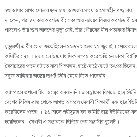
স্বপ্ন আমার সাগর দোলার ছন্দ চায়, অশুভ’র সাথে আপোষহীন দ্বন্দ্ব চায়.…
না কেন, পরাজয় তার অবশ্যম্ভাবী; সত্য আর ন্যায়ের বিজয় অবশ্যম্ভাবী স
পারলেও তাঁর শুভ্র আদর্শের মৃত্যু নেই, তাঁর গৌরবের নীল পতাকার বিনা
মৃত্যুঞ্জয়ী এ বীর সেনা জন্মেছিলেন ১৯৬৮ সালের ২৯ জুলাই । শেরেবাং
কমিটির সদস্য। ৮৭ সালে উচ্চমাধ্যমিক সম্পন্ন করে ভর্তি হন ঢাকা বিশ্ববি
স্বৈরাচারের পতন ঘটাতে যারা শিক্ষাঙ্গন, হাটে-মাঠে-ঘাটে তৎপর ছিলেন, র
সবুজ আঙ্গিনায় অস্ত্রের দাপট তিনি মেনে নিতে পারেননি।
ক্যাম্পাসে তখনো ছিল অস্ত্রের ঝনঝনানি। এ সন্ত্রাসের বিপক্ষে ছাত্র ইউ
দেশের বিভিন্ন প্রান্ত থেকে আগত অসচ্ছল মেধাবী শিক্ষার্থী এবং ছাত্র ইউনিয
করেছিলেন ‘প্রজ্ঞা’ । ‘৯১ সালে শহীদুল্লাহ হল কমিটি ছাত্র ইউনিয়নের 
হয়েছিলেন । মেধাবী এ সন্তানকে ছিনিয়ে নেয় সন্ত্রাসীর বুলেট ।