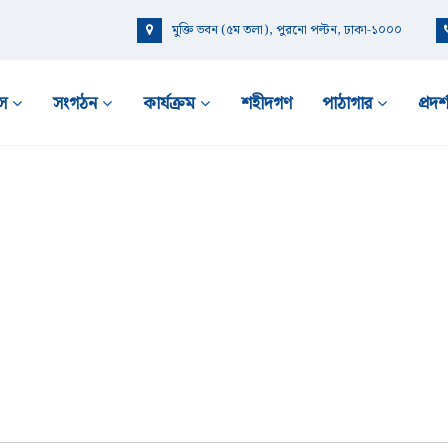
মুক্তি ভবন (৫ম তলা), পুরনো পল্টন, ঢাকা-১০০০
স
সংগঠন
কার্যক্রম
শহীদগণ
পাঠাগার
প্রদর্