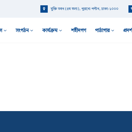
মুক্তি ভবন (৫ম তলা), পুরনো পল্টন, ঢাকা-১০০০
স
সংগঠন
কার্যক্রম
শহীদগণ
পাঠাগার
প্রদর্